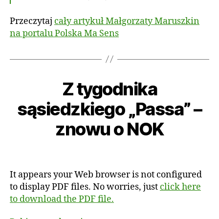
1
7
Przeczytaj
cały artykuł Małgorzaty Maruszkin
na portalu Polska Ma Sens
Z tygodnika
Kategorie
P
1
I
S
8
sąsiedzkiego „Passa” –
A
A
l
u
L
u
znowu o NOK
I
t
t
O
o
N
e
r:
Autor
Data
A
g
S
a
wpisu
wpisu
o
d
It appears your Web browser is not configured
2
m
to display PDF files. No worries, just
click here
0
in
1
to download the PDF file.
5