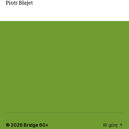
Piotr Błajet
© 2026
Bridge 60+
W górę
↑