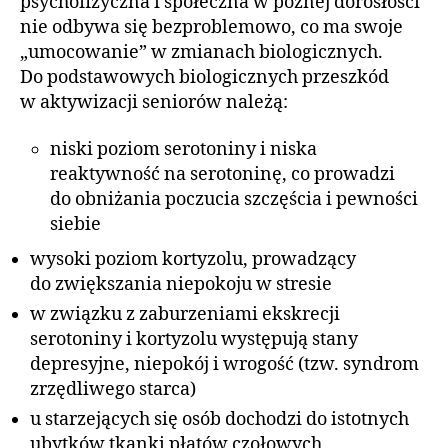
psychofizyczna i społeczna w późnej dorosłości
nie odbywa się bezproblemowo, co ma swoje
„umocowanie” w zmianach biologicznych.
Do podstawowych biologicznych przeszkód
w aktywizacji seniorów należą:
niski poziom serotoniny i niska
reaktywność na serotoninę, co prowadzi
do obniżania poczucia szczęścia i pewności
siebie
wysoki poziom kortyzolu, prowadzący
do zwiększania niepokoju w stresie
w związku z zaburzeniami ekskrecji
serotoniny i kortyzolu występują stany
depresyjne, niepokój i wrogość (tzw. syndrom
zrzędliwego starca)
u starzejących się osób dochodzi do istotnych
ubytków tkanki płatów czołowych,