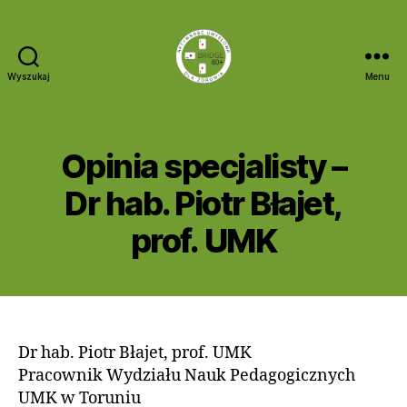
Wyszukaj
Menu
Bridge
60+
Opinia specjalisty –
Dr hab. Piotr Błajet,
prof. UMK
Dr hab. Piotr Błajet, prof. UMK
Pracownik Wydziału Nauk Pedagogicznych
UMK w Toruniu