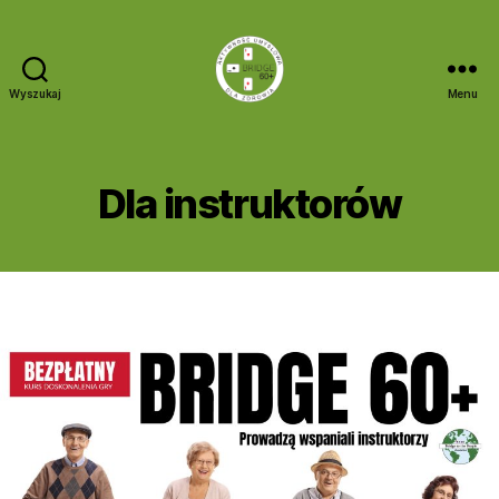
Wyszukaj
Menu
Bridge
60+
Dla instruktorów