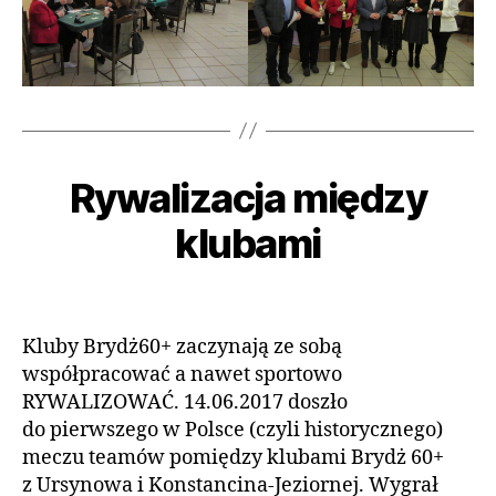
9
s
Rywalizacja między
Kategorie
A
A
i
K
e
u
T
klubami
r
t
U
A
p
o
L
n
r:
Autor
Data
N
a
i
wpisu
wpisu
O
Ś
a
d
Kluby Brydż60+ zaczynają ze sobą
C
m
2
współpracować a nawet sportowo
I
in
0
RYWALIZOWAĆ. 14.06.2017 doszło
1
do pierwszego w Polsce (czyli historycznego)
7
meczu teamów pomiędzy klubami Brydż 60+
z Ursynowa i Konstancina-Jeziornej. Wygrał