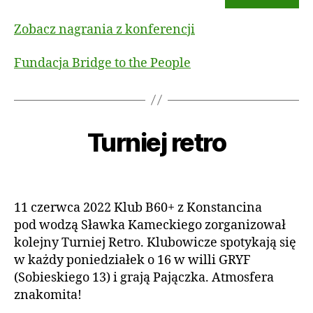
I
in
2
3
Zobacz nagrania z konferencji
Fundacja Bridge to the People
2
1
A
c
u
z
Turniej retro
Kategorie
A
e
t
K
o
r
T
U
w
r:
Autor
Data
A
a
c
wpisu
wpisu
L
d
a
N
11 czerwca 2022 Klub B60+ z Konstancina
m
2
O
pod wodzą Sławka Kameckiego zorganizował
Ś
in
0
kolejny Turniej Retro. Klubowicze spotykają się
C
2
I
w każdy poniedziałek o 16 w willi GRYF
2
(Sobieskiego 13) i grają Pajączka. Atmosfera
znakomita!