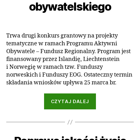
obywatelskiego
L
t
t
N
e
o
O
g
r:
Autor
Data
Ś
C
o
a
wpisu
wpisu
I
2
d
Trwa drugi konkurs grantowy na projekty
G
m
0
tematyczne w ramach Programu Aktywni
R
in
2
A
Obywatele – Fundusz Regionalny. Program jest
2
N
finansowany przez Islandię, Liechtenstein
T
Y
i Norwegię w ramach tzw. Funduszy
norweskich i Funduszy EOG. Ostateczny termin
składania wniosków upływa 25 marca br.
„Granty
CZYTAJ DALEJ
na rozwój
społeczeństwa
obywatelskiego”
Kategorie
A