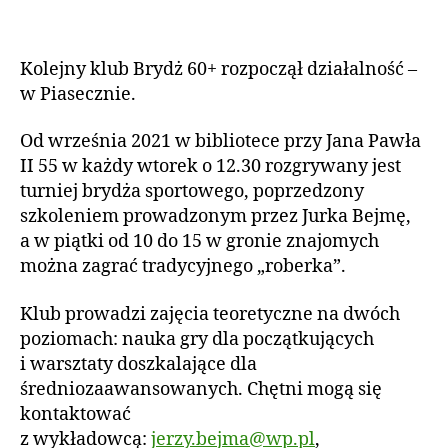
c
U
r:
Autor
Data
a
A
a
wpisu
wpisu
2
L
d
N
Kolejny klub Brydż 60+ rozpoczął działalność –
0
m
O
w Piasecznie.
2
Ś
in
2
C
I
Od września 2021 w bibliotece przy Jana Pawła
II 55 w każdy wtorek o 12.30 rozgrywany jest
turniej brydża sportowego, poprzedzony
szkoleniem prowadzonym przez Jurka Bejmę,
a w piątki od 10 do 15 w gronie znajomych
można zagrać tradycyjnego „roberka”.
Klub prowadzi zajęcia teoretyczne na dwóch
poziomach: nauka gry dla początkujących
i warsztaty doszkalające dla
średniozaawansowanych. Chętni mogą się
kontaktować
z wykładowcą:
jerzy.bejma@wp.pl
,