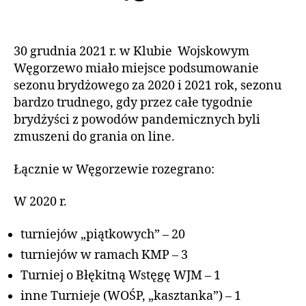
o
z
L
r:
Autor
Data
N
n
a
wpisu
wpisu
O
i
Ś
d
30 grudnia 2021 r. w Klubie Wojskowym
a
C
m
Węgorzewo miało miejsce podsumowanie
2
I
in
0
sezonu brydżowego za 2020 i 2021 rok, sezonu
2
bardzo trudnego, gdy przez całe tygodnie
2
brydżyści z powodów pandemicznych byli
zmuszeni do grania on line.
Łącznie w Węgorzewie rozegrano:
W 2020 r.
turniejów „piątkowych” – 20
turniejów w ramach KMP – 3
Turniej o Błękitną Wstęgę WJM – 1
inne Turnieje (WOŚP, „kasztanka”) – 1