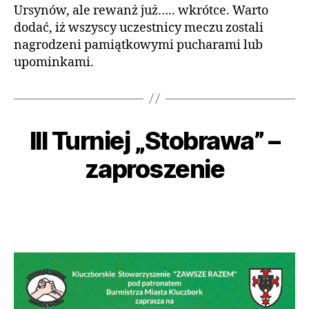
Ursynów, ale rewanż już….. wkrótce. Warto
dodać, iż wszyscy uczestnicy meczu zostali
nagrodzeni pamiątkowymi pucharami lub
upominkami.
III Turniej „Stobrawa” –
Kategorie
A
A
8
K
u
T
m
zaproszenie
t
U
aj
A
o
a
L
r:
Autor
Data
N
2
a
wpisu
wpisu
O
0
Ś
d
1
C
m
6
I
in