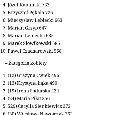
Józef Kamiński 733
Krzysztof Pękała 726
Mieczysław Lebiecki 663
Marian Grzyb 647
Marian Lemecha 635
Marek Słowikowski 585
Paweł Czacharowski 558
– kategoria kobiety
(12) Grażyna Ćwiek 496
(13) Krystyna Łąka 490
(19) Irena Sadurska 424
(24) Maria Piłat 356
529) Cecylia Sienkiewicz 272
(30) Wiesława Nawojczyk 262