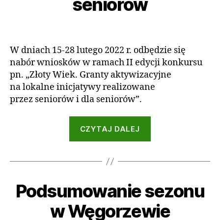
seniorów
t
t
U
A
e
o
L
g
r:
Autor
Data
N
o
a
wpisu
wpisu
O
Ś
2
d
W dniach 15-28 lutego 2022 r. odbędzie się
C
m
0
nabór wniosków w ramach II edycji konkursu
I
in
2
pn. „Złoty Wiek. Granty aktywizacyjne
G
2
R
na lokalne inicjatywy realizowane
A
przez seniorów i dla seniorów”.
N
T
Y
„Granty
CZYTAJ DALEJ
na aktywizację
seniorów”
1
0
s
Podsumowanie sezonu
Kategorie
A
A
t
K
u
T
y
w Węgorzewie
t
U
c
A