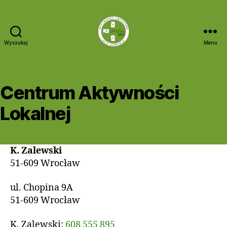
Wyszukaj
Menu
Bridge
60+
Centrum Aktywności
Lokalnej
K. Zalewski
51-609 Wrocław
ul. Chopina 9A
51-609 Wrocław
K. Zalewski:
608 555 895