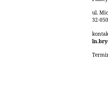
ul. Mi
32-05
kontak
ln.br
Termin