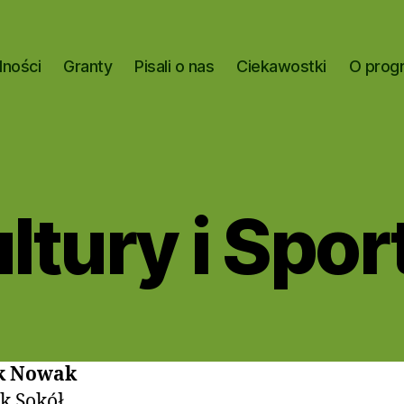
lności
Granty
Pisali o nas
Ciekawostki
O prog
ltury i Spo
k Nowak
k Sokół