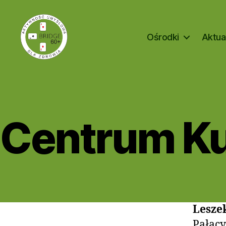
Ośrodki
Aktua
Bridge
60+
Centrum Ku
Lesze
Pałacy