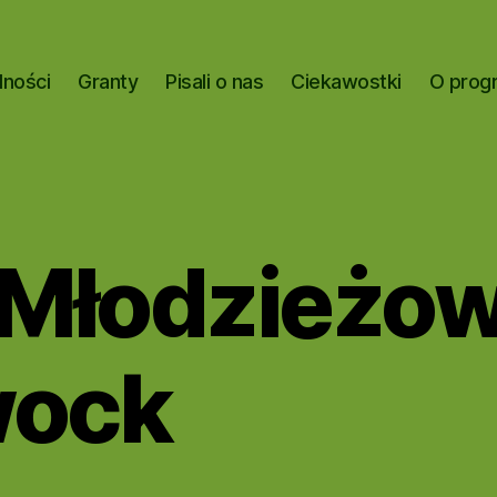
lności
Granty
Pisali o nas
Ciekawostki
O prog
 Młodzieżo
wock