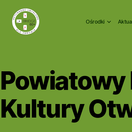
Ośrodki
Aktua
Bridge
60+
Powiatowy
Kultury Ot