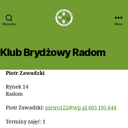
Wyszukaj
Menu
Bridge
60+
Klub Brydżowy Radom
Piotr Zawadzki
Rynek 14
Radom
Piotr Zawadzki:
pietro122@wp.pl
603 195 644
Terminy zajęć: 1