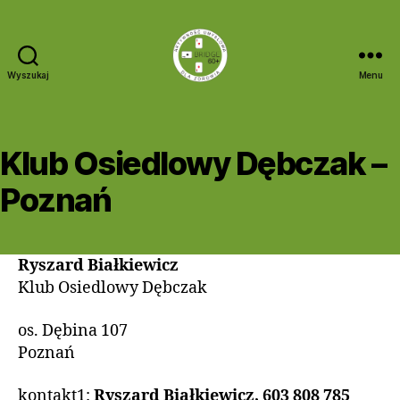
Wyszukaj
Menu
Bridge
60+
Klub Osiedlowy Dębczak –
Poznań
Ryszard Białkiewicz
Klub Osiedlowy Dębczak
os. Dębina 107
Poznań
kontakt1:
Ryszard Białkiewicz, 603 808 785