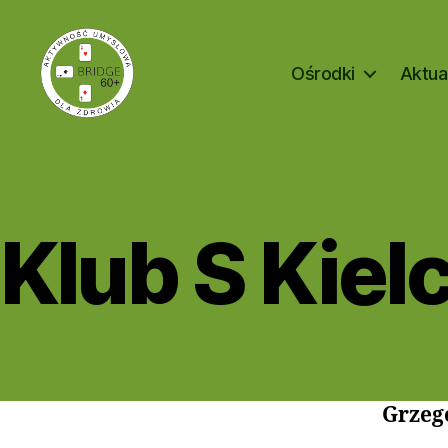
Ośrodki
Aktua
Bridge
60+
Klub S Kielc
Grzeg