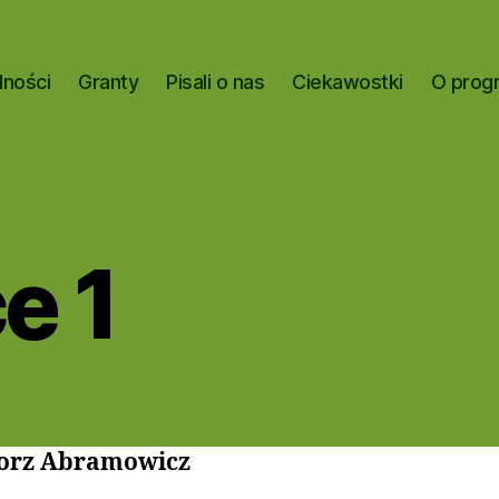
lności
Granty
Pisali o nas
Ciekawostki
O prog
e 1
orz Abramowicz