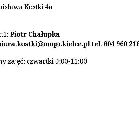
anisława Kostki 4a
t1:
Piotr Chałupka
niora.kostki@mopr.kielce.pl
tel. 604 960 21
y zajęć: czwartki 9:00-11:00