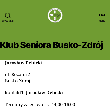
Wyszukaj
Menu
Bridge
60+
Klub Seniora Busko-Zdrój
Jarosław Dębicki
ul. Różana 2
Busko-Zdrój
kontakt1:
Jarosław Dębicki
Terminy zajęć: wtorki 14;00-16:00