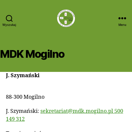
Wyszukaj
Menu
Bridge
60+
MDK Mogilno
J. Szymański
88-300 Mogilno
J. Szymański:
sekretariat@mdk.mogilno.pl
500
149 312