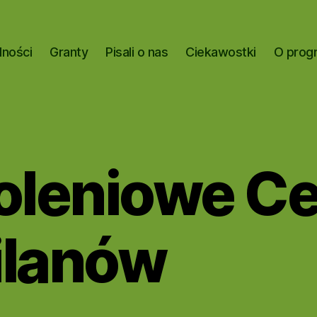
lności
Granty
Pisali o nas
Ciekawostki
O prog
oleniowe C
ilanów