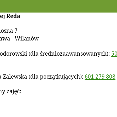
ej Reda
dosna 7
awa - Wilanów
hodorowski (dla średniozaawansowanych):
50
 Zalewska (dla początkujących):
601 279 808
y zajęć: