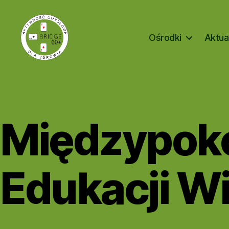
Ośrodki
Aktua
Bridge
60+
Międzypok
Edukacji W