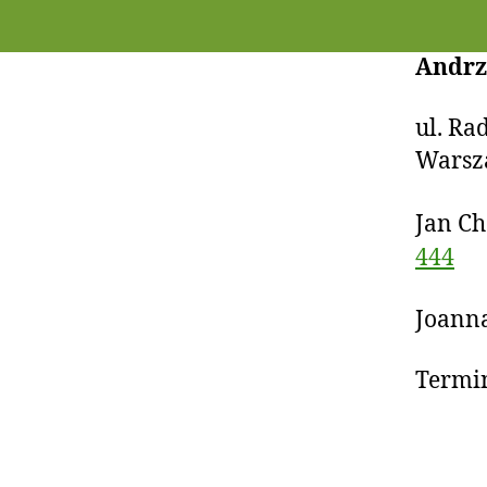
Andrz
ul. Ra
Warsz
Jan C
444
Joanna
Termin