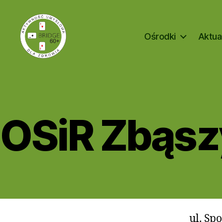
Ośrodki
Aktua
Bridge
60+
OSiR Zbąs
ul. Sp