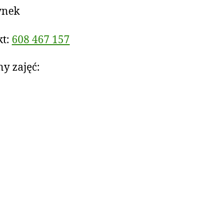
ynek
kt:
608 467 157
y zajęć: