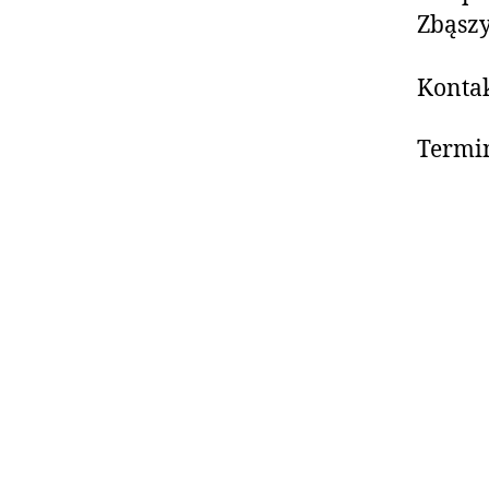
Zbąsz
Konta
Termin