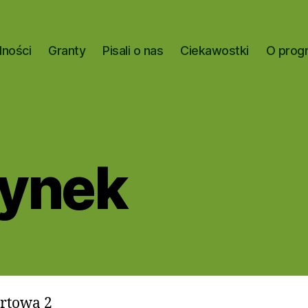
lności
Granty
Pisali o nas
Ciekawostki
O prog
zynek
ortowa 2