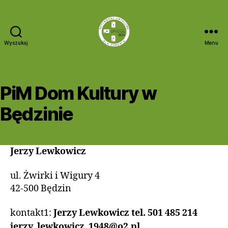
Wyszukaj
Menu
Bridge
60+
PiM Dom Kultury w
Będzinie
Jerzy Lewkowicz
ul. Żwirki i Wigury 4
42-500 Będzin
kontakt1:
Jerzy Lewkowicz tel. 501 485 214
jerzy_lewkowicz_1948@o2.pl