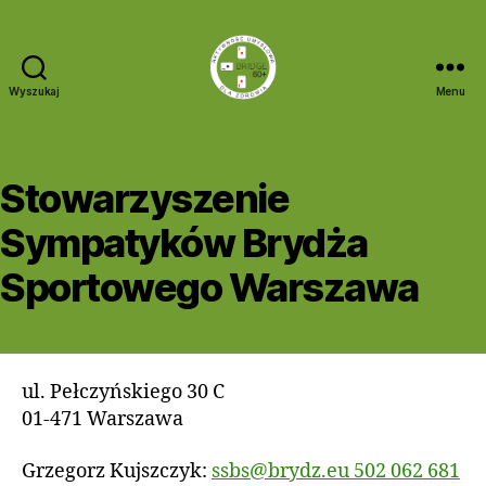
Wyszukaj
Menu
Bridge
60+
Stowarzyszenie
Sympatyków Brydża
Sportowego Warszawa
ul. Pełczyńskiego 30 C
01-471 Warszawa
Grzegorz Kujszczyk:
ssbs@brydz.eu
502 062 681