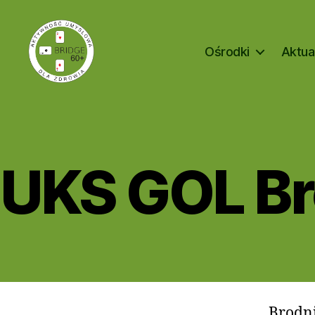
Ośrodki
Aktua
Bridge
60+
UKS GOL Br
Brodn