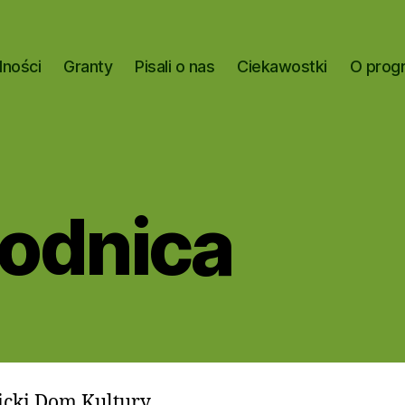
lności
Granty
Pisali o nas
Ciekawostki
O prog
odnica
icki Dom Kultury