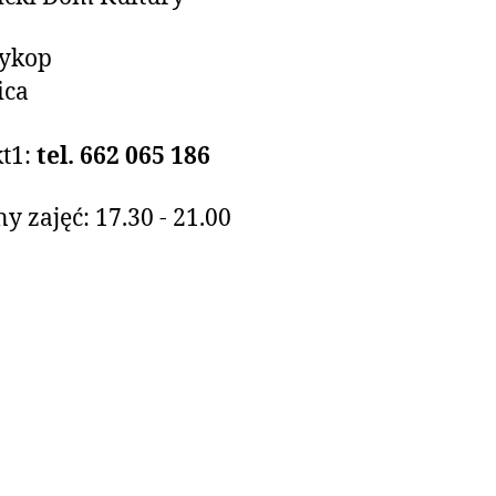
zykop
ica
t1:
tel. 662 065 186
y zajęć: 17.30 - 21.00