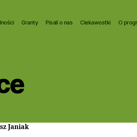
lności
Granty
Pisali o nas
Ciekawostki
O prog
ce
sz Janiak