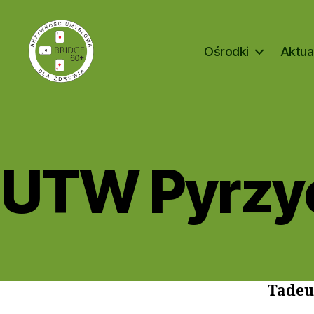
Ośrodki
Aktua
Bridge
60+
UTW Pyrzy
Tadeu