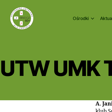
Ośrodki
Aktua
Bridge
60+
UTW UMK T
A. Jan
klub S