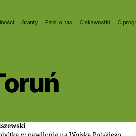
lności
Granty
Pisali o nas
Ciekawostki
O prog
oruń
iszewski
obótka w pawilonie na Wojska Polskiego