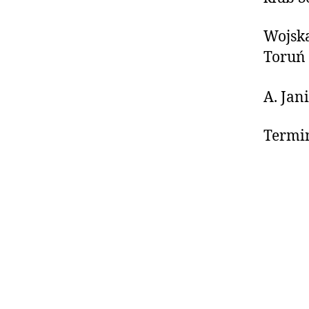
Wojska
Toruń
A. Jan
Termin