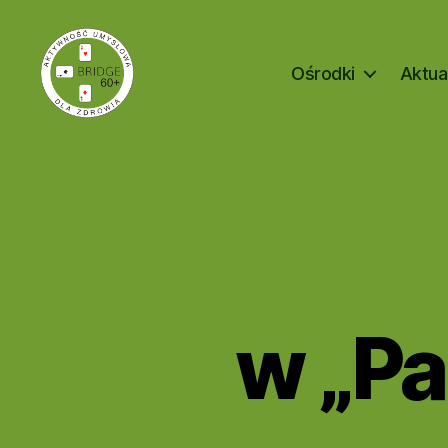
Ośrodki
Aktua
Bridge
60+
A
Kategorie
K
T
U
A
L
w „P
N
O
Ś
C
I
@