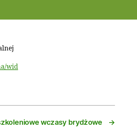
alnej
ma/wid
szkoleniowe wczasy brydżowe
→