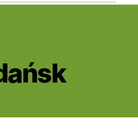
dańsk