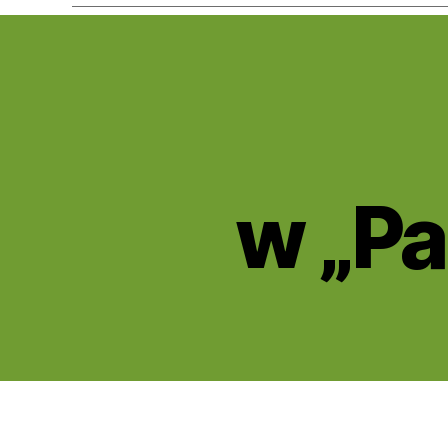
A
Kategorie
K
T
U
A
L
w „P
N
O
Ś
C
I