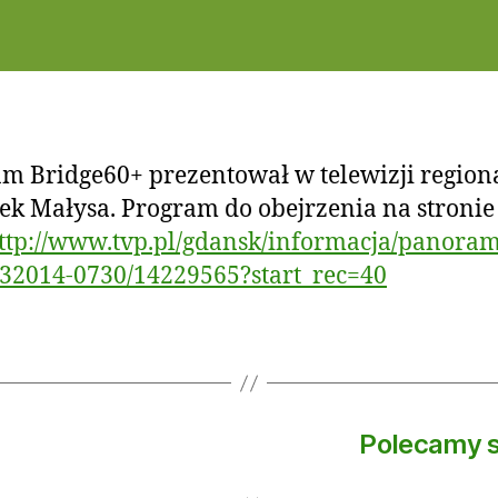
Autor
Data
a
a
wpisu
wpisu
d
2
m
0
in
1
4
m Bridge60+ prezentował w telewizji region
ek Małysa. Program do obejrzenia na stronie
ttp://www.tvp.pl/gdansk/informacja/panora
32014-0730/14229565?start_rec=40
Polecamy 