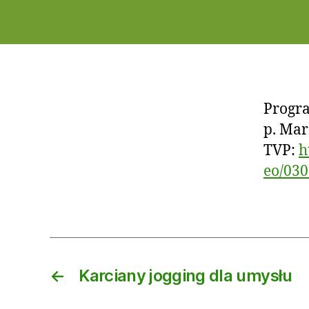
E
N
Progra
p. Mar
TVP:
h
eo/030
←
Karciany jogging dla umysłu