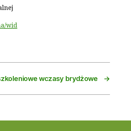
alnej
ma/wid
szkoleniowe wczasy brydżowe
→