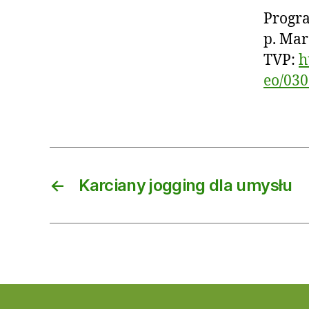
Progra
p. Mar
TVP:
h
eo/030
←
Karciany jogging dla umysłu