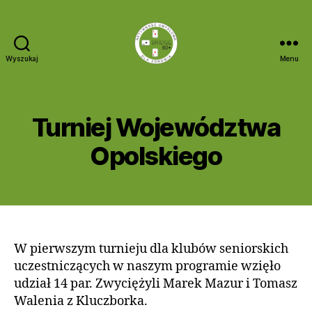
Wyszukaj
Menu
Bridge
60+
2
5
s
Turniej Województwa
Kategorie
A
A
t
K
u
T
y
Opolskiego
t
U
c
A
o
z
L
r:
Autor
Data
N
n
a
wpisu
wpisu
O
i
Ś
d
a
C
m
2
I
in
W pierwszym turnieju dla klubów seniorskich
0
uczestniczących w naszym programie wzięło
1
udział 14 par. Zwyciężyli Marek Mazur i Tomasz
6
Walenia z Kluczborka.