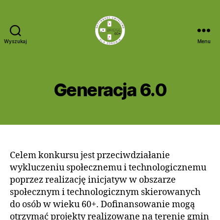
2
Wyszukaj
Menu
Bridge
8
60+
k
A
w
u
i
Generacja 6.0
Kategorie
G
t
R
e
o
A
t
N
r:
Autor
Data
n
T
a
wpisu
wpisu
i
Y
d
a
m
2
in
Celem konkursu jest przeciwdziałanie
0
wykluczeniu społecznemu i technologicznemu
2
poprzez realizację inicjatyw w obszarze
3
społecznym i technologicznym skierowanych
do osób w wieku 60+. Dofinansowanie mogą
otrzymać projekty realizowane na terenie gmin