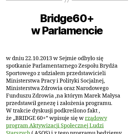
7
li
Bridge60+
Kategorie
A
A
s
K
u
t
T
w Parlamencie
o
t
U
A
p
o
L
a
r:
Autor
Data
N
d
a
wpisu
wpisu
O
Ś
a
d
w dniu 22.10.2013 w Sejmie odbyło się
C
m
2
spotkanie Parlamentarnego Zespołu Brydża
I
in
0
@
Sportowego z udziałem przedstawicieli
1
E
Ministerstwa Pracy i Polityki Socjalnej,
N
3
Ministerstwa Zdrowia oraz Narodowego
Funduszu Zdrowia ,na którym Marek Małysa
przedstawił genezę i założenia programu.
W trakcie dyskusji podkreślono fakt ,
że „BRIDGE 60+” wpisuje się w
rządowy
program Aktywizacji Społecznej Ludzi
Starszych
( ASOS) i z tego programu będziemy