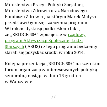
1
Ministerstwa Pracy i Polityki Socjalnej,
3
Ministerstwa Zdrowia oraz Narodowego
Funduszu Zdrowia ,na którym Marek Małysa
przedstawił genezę i założenia programu.
W trakcie dyskusji podkreślono fakt ,
że „BRIDGE 60+” wpisuje się w
rządowy
program Aktywizacji Społecznej Ludzi
Starszych
( ASOS) i z tego programu będziemy
starali się pozyskać środki w roku 2014.
Kolejna prezentacja „BRIDGE 60+” na szerokim
forum organizacji zainteresowanych polityką
senioralną nastąpi w dniu 16 grudnia
w Warszawie.