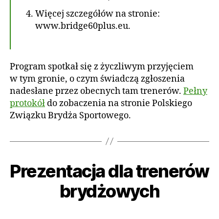
Więcej szczegółów na stronie:
www.bridge60plus.eu.
Program spotkał się z życzliwym przyjęciem
w tym gronie, o czym świadczą zgłoszenia
nadesłane przez obecnych tam trenerów.
Pełny
protokół
do zobaczenia na stronie Polskiego
Związku Brydża Sportowego.
1
9
li
Prezentacja dla trenerów
Kategorie
A
A
s
K
u
T
t
brydżowych
t
U
o
A
o
p
L
r:
Autor
Data
N
a