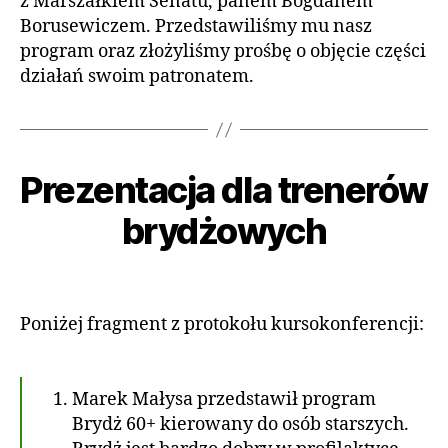
z Marszałkiem Senatu, panem Bogdanem
I
in
0
Borusewiczem. Przedstawiliśmy mu nasz
1
program oraz złożyliśmy prośbę o objęcie części
3
działań swoim patronatem.
1
9
li
Prezentacja dla trenerów
Kategorie
A
A
s
K
u
T
t
brydżowych
t
U
o
A
o
p
L
r:
Autor
Data
N
a
a
wpisu
wpisu
O
d
Ś
d
Poniżej fragment z protokołu kursokonferencji:
a
C
m
2
I
in
@
0
E
1
Marek Małysa przedstawił program
N
3
Brydż 60+ kierowany do osób starszych.