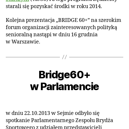
starali się pozyskać środki w roku 2014.
Kolejna prezentacja „BRIDGE 60+” na szerokim
forum organizacji zainteresowanych polityką
senioralną nastąpi w dniu 16 grudnia
w Warszawie.
7
li
Bridge60+
Kategorie
A
A
s
K
u
t
T
w Parlamencie
o
t
U
A
p
o
L
a
r:
Autor
Data
N
d
a
wpisu
wpisu
O
Ś
a
d
w dniu 22.10.2013 w Sejmie odbyło się
C
m
2
spotkanie Parlamentarnego Zespołu Brydża
I
in
0
Sportowego z udziałem przedstawicieli