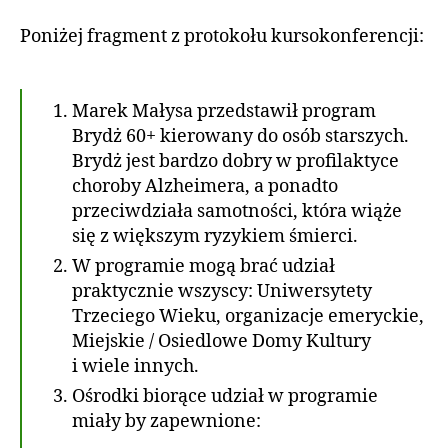
a
wpisu
wpisu
O
d
Ś
d
Poniżej fragment z protokołu kursokonferencji:
a
C
m
2
I
in
0
1
Marek Małysa przedstawił program
3
Brydż 60+ kierowany do osób starszych.
Brydż jest bardzo dobry w profilaktyce
choroby Alzheimera, a ponadto
przeciwdziała samotności, która wiąże
się z większym ryzykiem śmierci.
W programie mogą brać udział
praktycznie wszyscy: Uniwersytety
Trzeciego Wieku, organizacje emeryckie,
Miejskie / Osiedlowe Domy Kultury
i wiele innych.
Ośrodki biorące udział w programie
miały by zapewnione: