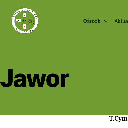
Ośrodki
Aktua
Bridge
60+
Jawor
T.Cym