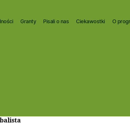
lności
Granty
Pisali o nas
Ciekawostki
O prog
balista