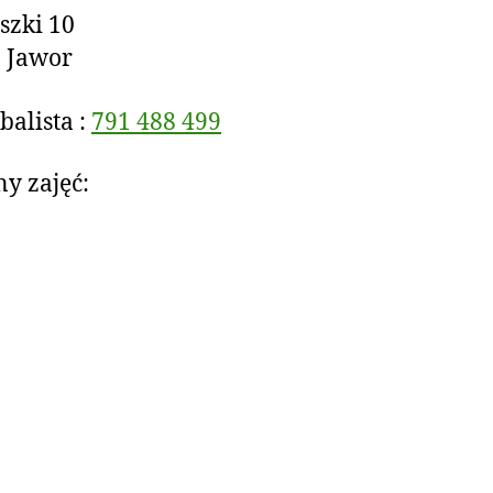
szki 10
 Jawor
balista :
791 488 499
y zajęć: