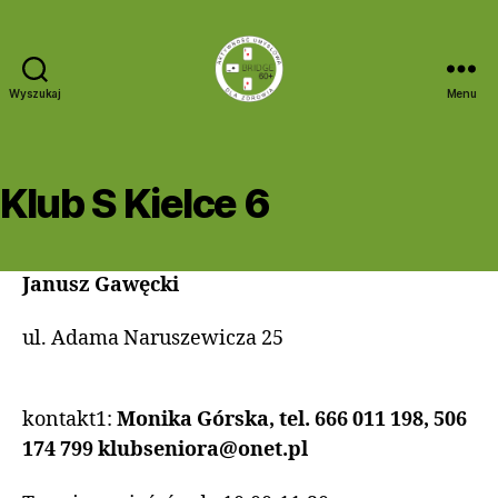
Wyszukaj
Menu
Bridge
60+
Klub S Kielce 6
Janusz Gawęcki
ul. Adama Naruszewicza 25
kontakt1:
Monika Górska, tel. 666 011 198, 506
174 799
klubseniora@onet.pl