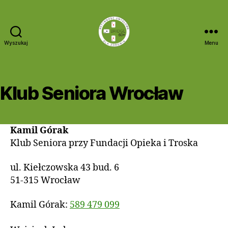
Wyszukaj
Menu
Bridge
60+
Klub Seniora Wrocław
Kamil Górak
Klub Seniora przy Fundacji Opieka i Troska
ul. Kiełczowska 43 bud. 6
51-315 Wrocław
Kamil Górak:
589 479 099