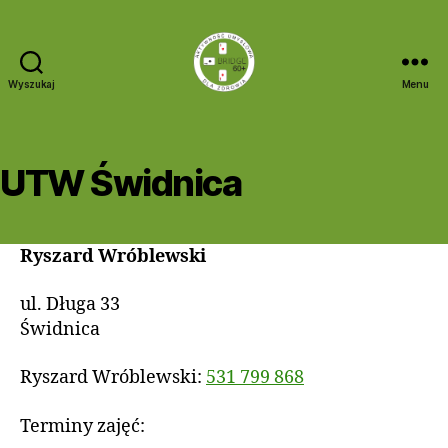
Wyszukaj
Menu
Bridge
60+
UTW Świdnica
Ryszard Wróblewski
ul. Długa 33
Świdnica
Ryszard Wróblewski:
531 799 868
Terminy zajęć: