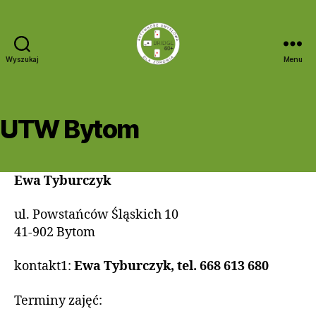
Wyszukaj
Menu
Bridge
60+
UTW Bytom
Ewa Tyburczyk
ul. Powstańców Śląskich 10
41-902 Bytom
kontakt1:
Ewa Tyburczyk, tel. 668 613 680
Terminy zajęć: