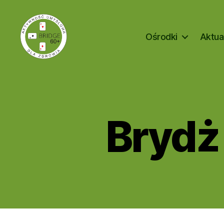
Ośrodki
Aktua
Bridge
60+
Brydż
A
Kategorie
K
T
U
A
L
N
O
Ś
C
I