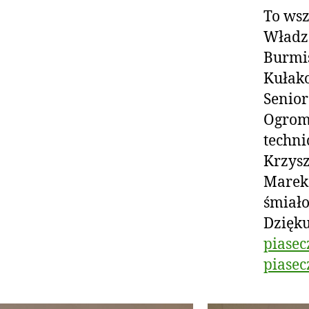
To wsz
Władz 
Burmis
Kułako
Senior
Ogrom
techni
Krzysz
Marek 
śmiało
Dzięk
piasec
piasec