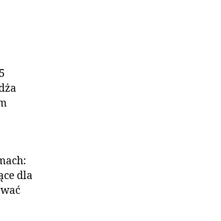
5
ydża
ym
mach:
ące dla
ować