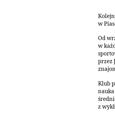
Kolejn
w Pias
Od wrz
w każd
sport
przez 
znajom
Klub p
nauka 
średn
z wyk