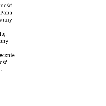
lności
 Pana
Hanny
hę.
rony
ecznie
ość
.