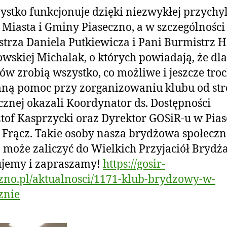
ystko funkcjonuje dzięki niezwykłej przychy
Miasta i Gminy Piaseczno, a w szczególności
trza Daniela Putkiewicza i Pani Burmistrz 
wskiej Michalak, o których powiadają, że dla
ów zrobią wszystko, co możliwe i jeszcze troc
ną pomoc przy zorganizowaniu klubu od st
cznej okazali Koordynator ds. Dostępności
tof Kasprzycki oraz Dyrektor GOSiR-u w Pias
Frącz. Takie osoby nasza brydżowa społeczn
 może zaliczyć do Wielkich Przyjaciół Brydża
ujemy i zapraszamy!
https://gosir-
zno.pl/aktualnosci/1171-klub-brydzowy-w-
znie