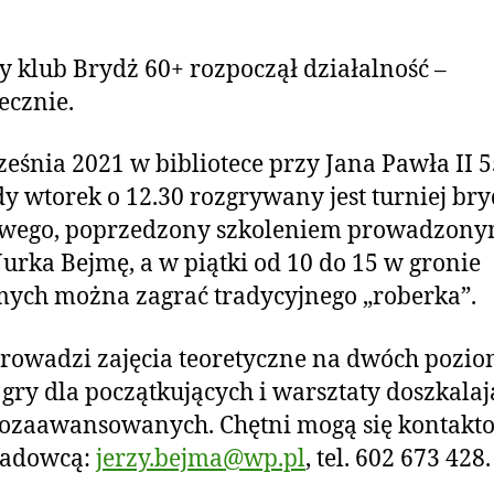
2
y klub Brydż 60+ rozpoczął działalność –
ecznie.
eśnia 2021 w bibliotece przy Jana Pawła II 5
y wtorek o 12.30 rozgrywany jest turniej br
owego, poprzedzony szkoleniem prowadzon
Jurka Bejmę, a w piątki od 10 do 15 w gronie
ych można zagrać tradycyjnego „roberka”.
rowadzi zajęcia teoretyczne na dwóch pozio
gry dla początkujących i warsztaty doszkalaj
iozaawansowanych. Chętni mogą się kontakt
ładowcą:
jerzy.bejma@wp.pl
, tel. 602 673 428.