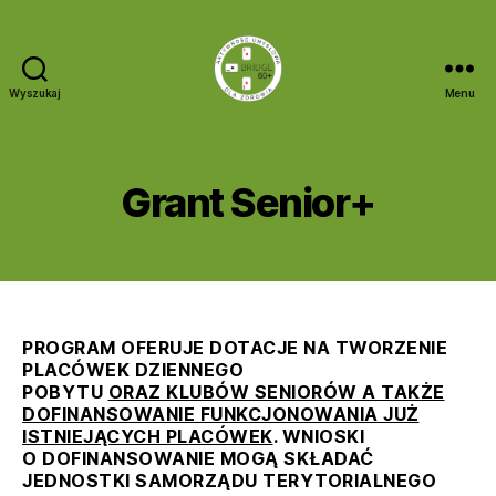
2
Wyszukaj
Menu
Bridge
8
60+
k
A
w
u
i
Grant Senior+
Kategorie
G
t
R
e
o
A
t
N
r:
Autor
Data
n
T
a
wpisu
wpisu
i
Y
d
a
m
2
in
PROGRAM OFERUJE DOTACJE NA TWORZENIE
0
PLACÓWEK DZIENNEGO
2
POBYTU
ORAZ KLUBÓW SENIORÓW A TAKŻE
3
DOFINANSOWANIE FUNKCJONOWANIA JUŻ
ISTNIEJĄCYCH PLACÓWEK
. WNIOSKI
O DOFINANSOWANIE MOGĄ SKŁADAĆ
JEDNOSTKI SAMORZĄDU TERYTORIALNEGO