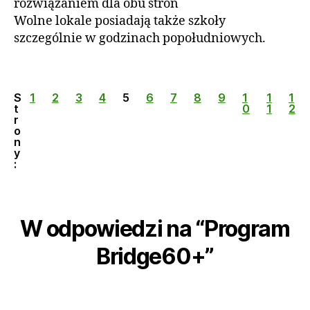
rozwiązaniem dla obu stron
Wolne lokale posiadają także szkoły
szczególnie w godzinach popołudniowych.
S
1
2
3
4
5
6
7
8
9
1
1
1
t
0
1
2
r
o
n
y
:
W odpowiedzi na “Program
Bridge60+”